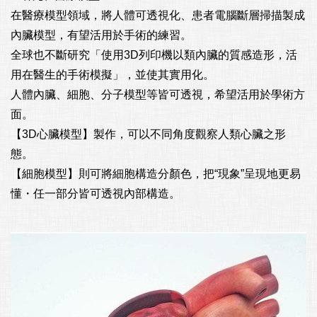
在醫療模型領域，將人體可透視化、患者電腦斷層掃描製成
內臟模型，有望活用於手術的練習。

全球也不斷研究「使用3D列印機以類內臟的質感造形，活
用在醫生的手術模擬」，並使其實用化。

人體內臟、細胞、分子模型等皆可透視，希望活用於學術方
面。

【3D心臟模型】製作，可以不同角度觀察人類心臟之形
態。

【細胞模型】則可將細胞構造分顏色，把“現象”呈現地更易
懂・任一部分皆可透視內部構造。