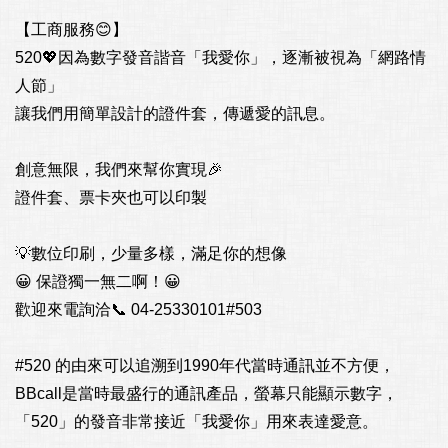
【工商服務😊】

520💖因為數字發音諧音「我愛你」，逐漸被視為「網路情
人節」

讓我們用簡單設計的證件套，傳遞愛的訊息。

創意無限，我們來幫你實現🎉

證件套、票卡夾也可以印製

💡數位印刷，少量多樣，滿足你的想像

😀 保證獨一無二啊！😀

歡迎來電詢洽📞 04-25330101#503

#520 的由來可以追溯到1990年代當時通訊並不方便，
BBcall是當時最盛行的通訊產品，螢幕只能顯示數字，
「520」的發音非常接近「我愛你」用來表達愛意。
