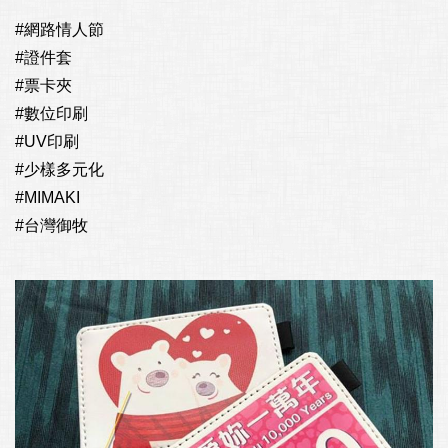
#網路情人節

#證件套

#票卡夾

#數位印刷

#UV印刷

#少樣多元化

#MIMAKI

#台灣御牧